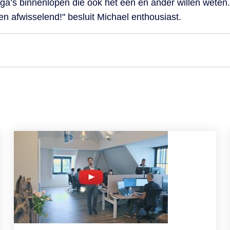
ga’s binnenlopen die ook het een en ander willen weten.
n afwisselend!" besluit Michael enthousiast.