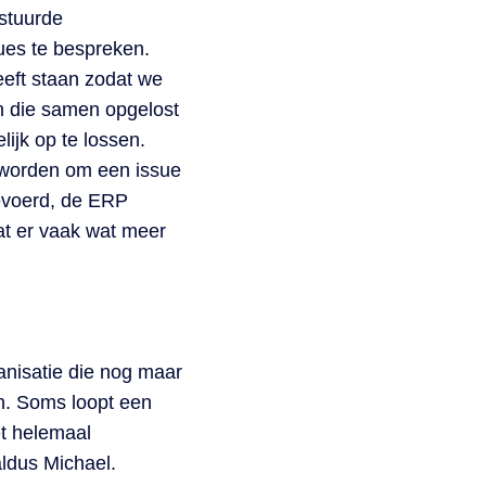
stuurde
ues te bespreken.
eeft staan zodat we
en die samen opgelost
ijk op te lossen.
 worden om een issue
gevoerd, de ERP
at er vaak wat meer
anisatie die nog maar
en. Soms loopt een
et helemaal
aldus Michael.