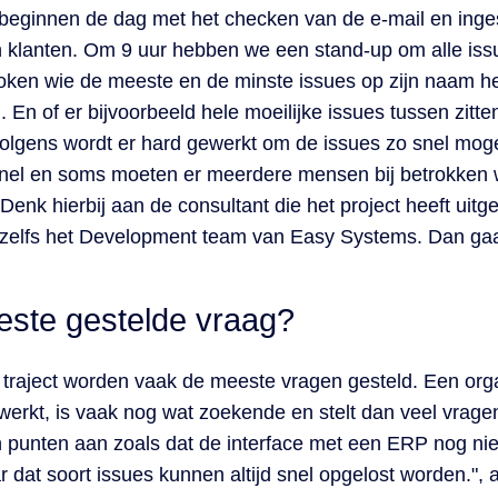
 beginnen de dag met het checken van de e-mail en inge
klanten. Om 9 uur hebben we een stand-up om alle iss
roken wie de meeste en de minste issues op zijn naam h
 En of er bijvoorbeeld hele moeilijke issues tussen zitt
lgens wordt er hard gewerkt om de issues zo snel mogel
snel en soms moeten er meerdere mensen bij betrokken
Denk hierbij aan de consultant die het project heeft uit
 zelfs het Development team van Easy Systems. Dan ga
este gestelde vraag?
n traject worden vaak de meeste vragen gesteld. Een org
 werkt, is vaak nog wat zoekende en stelt dan veel vrag
n punten aan zoals dat de interface met een ERP nog ni
 dat soort issues kunnen altijd snel opgelost worden.", 