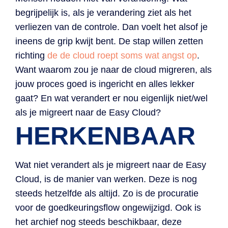
b
egrijpelijk
is
,
als je verandering ziet als het
verliezen van de contro
le.
Dan voelt het alsof je
ineens de
grip kwijt
bent
.
D
e stap willen zetten
richting
de
de cloud roept soms wat angst op
.
Want waarom zou je naar de
cloud
migreren
,
als
jouw proces
goed is ingericht en alles lekker
gaat
?
En
wat
verandert
er
nou eigenlijk
niet/wel
als je migreert naar de Easy Cloud
?
HERKENBAAR
Wat niet verandert als je migreert naar de Easy
Cloud, is de manier van werken. Deze is nog
steeds hetzelfde als altijd. Zo is de procuratie
voor de goedkeuringsflow ongewijzigd. Ook is
het archief nog steeds beschikbaar, deze