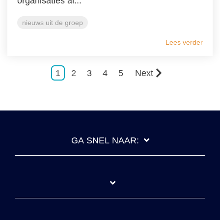
organisaties al...
nieuws uit de groep
Lees verder
1
2
3
4
5
Next
GA SNEL NAAR: